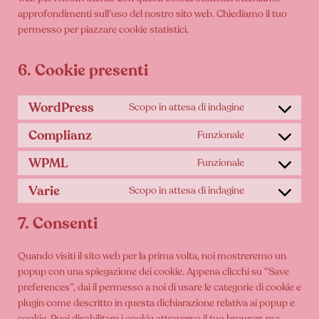
approfondimenti sull’uso del nostro sito web. Chiediamo il tuo
permesso per piazzare cookie statistici.
6. Cookie presenti
WordPress
Scopo in attesa di indagine
Consent
to
service
Complianz
Funzionale
Consent
wordpress
to
service
WPML
Funzionale
Consent
complianz
to
service
Varie
Scopo in attesa di indagine
Consent
wpml
to
service
7. Consenti
varie
Quando visiti il sito web per la prima volta, noi mostreremo un
popup con una spiegazione dei cookie. Appena clicchi su “Save
preferences”, dai il permesso a noi di usare le categorie di cookie e
plugin come descritto in questa dichiarazione relativa ai popup e
cookie. Puoi disabilitare i cookie attraverso il tuo browser, ma